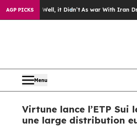
. Well, it Didn’t
As war With Iran Drove oil Pr
AGP PICKS
Menu
Virtune lance l’ETP Sui 
une large distribution 