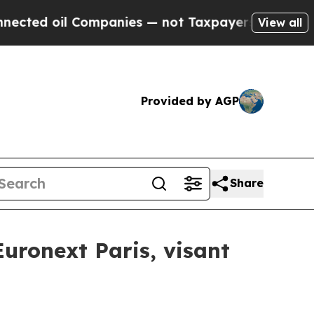
il Companies — not Taxpayers — the Chance to Ca
View all
Provided by AGP
Share
Euronext Paris, visant