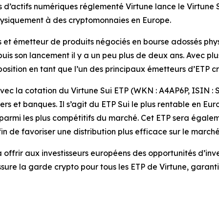
s d’actifs numériques réglementé Virtune lance le Virtune S
hysiquement à des cryptomonnaies en Europe.
ues et émetteur de produits négociés en bourse adossés p
uis son lancement il y a un peu plus de deux ans. Avec plus
position en tant que l’un des principaux émetteurs d’ETP c
ec la cotation du Virtune Sui ETP (WKN : A4AP6P, ISIN : S
ers et banques. Il s’agit du ETP Sui le plus rentable en Eur
, parmi les plus compétitifs du marché. Cet ETP sera égal
 de favoriser une distribution plus efficace sur le march
 offrir aux investisseurs européens des opportunités d’in
sure la garde crypto pour tous les ETP de Virtune, garantis