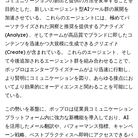
コミュニケーションの創出と提供の方法を変革することを
目的とした、新しいエージェント型AIツール群の展開を
加速させている。 これらのエージェントには、極めてパ
ーソナライズされた洞察と推奨を提供する
アナライズ
(Analyze)
、そしてチームが高品質でブランドに即したコ
ンテンツを迅速かつ大規模に生成できる
クリエイト
(Create)
が含まれている。 これらのエージェント、そし
て今後追加されるエージェント群を組み合わせることで、
ポップロはエンタープライズチームがより迅速に行動し、
より賢明にコミュニケーションを図り、あらゆる接点にお
いてより効果的にオーディエンスと関わることを可能にし
ている。
この勢いを基盤に、ポップロは従業員コミュニケーション
プラットフォーム内に強力な新機能を導入しており、AI
を活用したメール翻訳や、パフォーマンス指標、キャンペ
ーン戦略、ベストプラクティスへ即時にアクセスできるパ