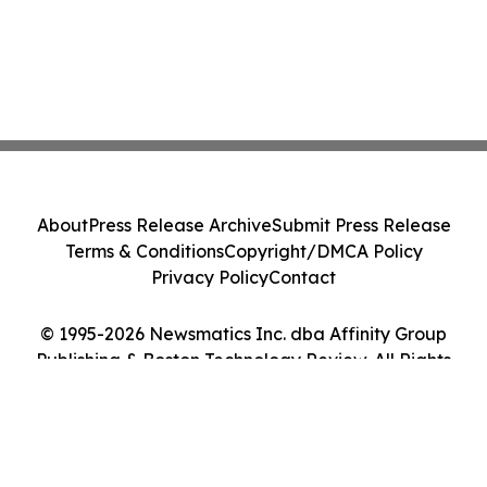
About
Press Release Archive
Submit Press Release
Terms & Conditions
Copyright/DMCA Policy
Privacy Policy
Contact
© 1995-2026 Newsmatics Inc. dba Affinity Group
Publishing & Boston Technology Review. All Rights
Reserved.
Cookie Settings / Your Privacy Choices