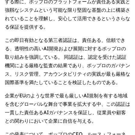
する際に、ポップロのプラットフォームが責任ある実践と
強靱なシステムという可能な限り堅固な基盤の上に構築さ
れていることを理解し、安心して活用できるというさらな
る保証を提供する。
この即日有効となる第三者認証は、責任ある、信頼でき
る、透明性の高いAI開発および展開に対するポップロの
取り組みを強調している。 同認証は、認定を受けた認証
機関による厳格な監査の結果であり、ポップロのガバナン
ス、リスク管理、アカウンタビリティの実践が最も厳格な
国際基準を満たしていることを検証したものである。
企業がEUのような世界で最も厳しいAI規制を有する地域
を含むグローバルな舞台で事業を拡大する中、この認証は
一貫した責任あるAIガバナンスを保証し、従業員や顧客
との関わりにおいて企業に自信を与える。
この発表について、ポップロのCEO、ルース・フォーネ