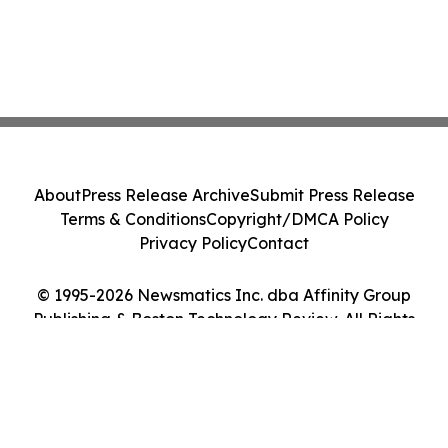
About
Press Release Archive
Submit Press Release
Terms & Conditions
Copyright/DMCA Policy
Privacy Policy
Contact
© 1995-2026 Newsmatics Inc. dba Affinity Group
Publishing & Boston Technology Review. All Rights
Reserved.
Cookie Settings / Your Privacy Choices