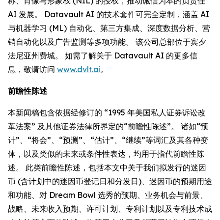
称、肖像与形象权 (NIL) 的授权，推动诚信为本的负责任
AI 发展。 Datavault AI 的技术套件可完全定制，涵盖 AI
与机器学习 (ML) 自动化、第三方集成、深度数据分析、营
销自动化以及广告监测等多项功能。 该公司总部位于宾夕
法尼亚州费城。 如需了解关于 Datavault AI 的更多信
息，敬请访问
www.dvlt.ai
。
前瞻性陈述
本新闻稿包含依据经修订的 “1995 年美国私人证券诉讼改
革法案” 及其他证券法律所界定的“前瞻性陈述”。 诸如“预
计”、“将会”、“预测”、“估计”、“继续”等词汇及其各种变
体，以及类似的未来或条件性表达，均用于指代前瞻性陈
述。 此类前瞻性陈述，包括本文中关于我们拟发行的迷因
币 (含计划中的迷因币登记日和分发日)、迷因币的预期用途
和功能、对 Dream Bowl 选秀的预期、业务机会与前景、
战略、未来收入预期、许可计划、专利计划以及专利技术成