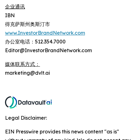
企业通讯
IBN
得克萨斯州奥斯汀市
www.InvestorBrandNetwork.com
办公室电话：512.354.7000
Editor@InvestorBrandNetwork.com
媒体联系方式：
marketing@dvlt.ai
Legal Disclaimer:
EIN Presswire provides this news content "as is"