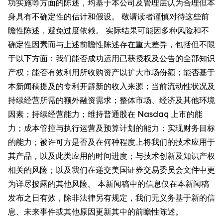
功实施等方面的陈述，均基于本公司及管理层认为合理但本
身具有不确定性的估计和假设。 敬请读者谨慎对待这些前
瞻性陈述，避免过度依赖。 实际结果可能因多种风险和不
确定性因素而与上述前瞻性陈述存在重大差异，包括但不限
于以下方面：我们能否成功运用已获授权及公告的全部知识
产权；能否有效利用所收购资产以扩大市场份额；能否基于
本新闻稿提及的专利开辟新的收入来源；当前流动性状况及
持续经营所需的额外融资需求；整体市场、经济及其他环境
因素；持续经营能力；维持普通股在 Nasdaq 上市的能
力；成本管控与执行运营及预算计划的能力；实现财务目标
的能力；被许可方是否及在何种程度上将我们的技术应用于
其产品，以及此类应用的时间进度；与技术创新及知识产权
相关的风险；以及我们在递交美国证券交易委员会文件中更
为详尽披露的其他风险。 本新闻稿中的信息仅在本新闻稿
发布之日有效，除非法律另有规定，我们无义务基于新的信
息、未来事件或其他原因更新其中的前瞻性陈述。