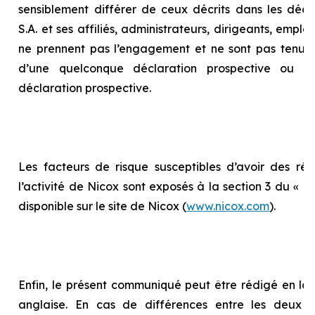
sensiblement différer de ceux décrits dans les décla
S.A. et ses affiliés, administrateurs, dirigeants, empl
ne prennent pas l’engagement et ne sont pas tenus 
d’une quelconque déclaration prospective ou d
déclaration prospective.
Les facteurs de risque susceptibles d’avoir des répe
l’activité de Nicox sont exposés à la section 3 du «
Ra
disponible sur le site de Nicox (
www.nicox.com
).
Enfin, le présent communiqué peut être rédigé en la
anglaise. En cas de différences entre les deux te